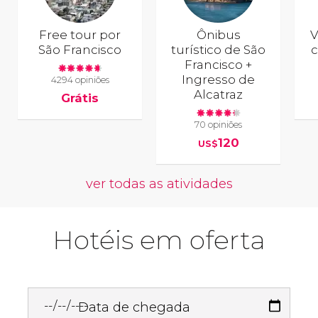
Free tour por
Ônibus
V
São Francisco
turístico de São
c
Francisco +
Ingresso de
4294 opiniões
Alcatraz
Grátis
70 opiniões
120
US$
ver todas as atividades
Hotéis em oferta
Data de chegada