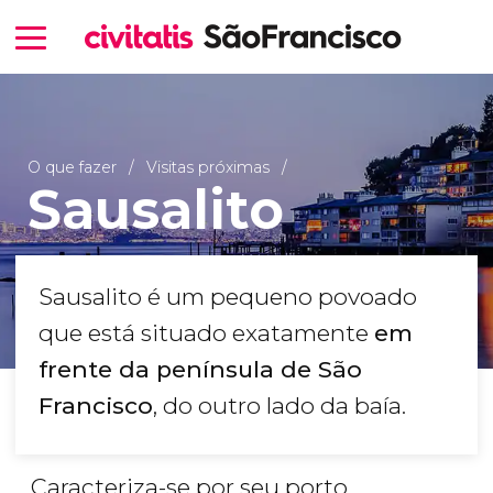
O que fazer
Visitas próximas
Sausalito
Sausalito é um pequeno povoado
que está situado exatamente
em
frente da península de São
Francisco
, do outro lado da baía.
Caracteriza-se por seu porto