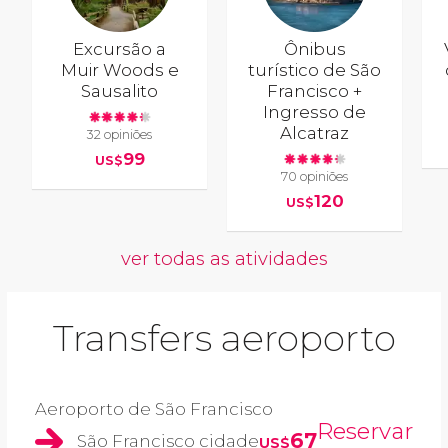
Excursão a
Ônibus
Muir Woods e
turístico de São
Sausalito
Francisco +
Ingresso de
Alcatraz
32 opiniões
99
US$
70 opiniões
120
US$
ver todas as atividades
Transfers aeroporto
Aeroporto de São Francisco
Reservar
67
São Francisco cidade
US$