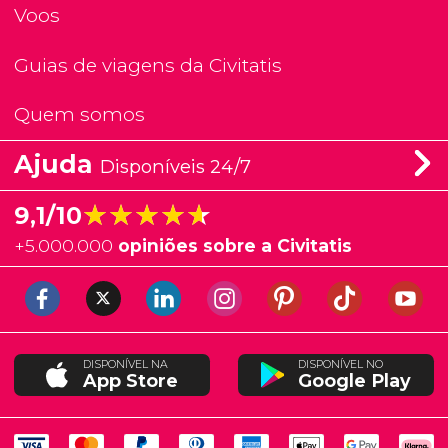
Voos
Guias de viagens da Civitatis
Quem somos
Ajuda
Disponíveis 24/7
★★★★★
★★★★★
9,1/10
+
5.000.000
opiniões sobre a Civitatis
DISPONÍVEL NA
DISPONÍVEL NO
App Store
Google Play