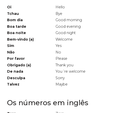
Oi
Hello
Tchau
Bye
Bom dia
Good morning
Boa tarde
Good evening
Boa noite
Good night
Bem-vindo (a)
Welcome
Sim
Yes
Não
No
Por favor
Please
Obrigado (a)
Thank you
De nada
You´re welcome
Desculpa
Sorry
Talvez
Maybe
Os números em inglês