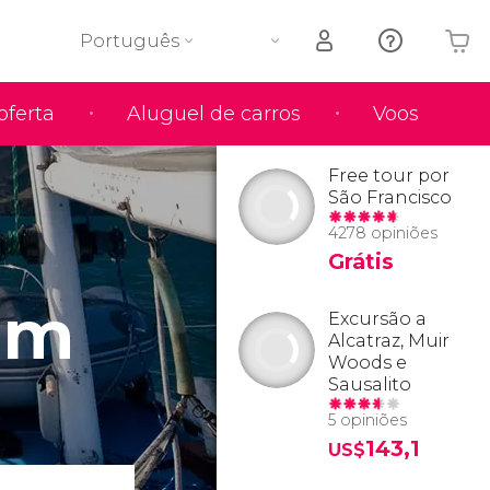
Português
oferta
Aluguel de carros
Voos
O seu carrinho está vazio
Free tour por
São Francisco
4278 opiniões
Grátis
em
Excursão a
Alcatraz, Muir
Woods e
Sausalito
5 opiniões
143,1
US$