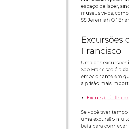
espaço de lazer, ai
museus vivos, como
SS Jeremiah O`Brie
Excursões 
Francisco
Uma das excursões i
São Francisco é a
da 
emocionante em que 
a prisão mais import
Excursão à ilha de
Se você tiver tempo
uma excursão muito 
baía para conhecer