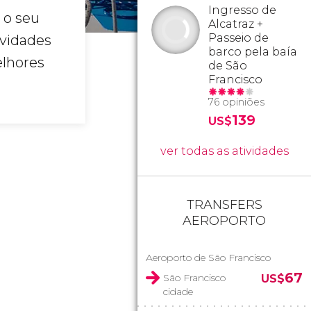
Ingresso de
o seu
Alcatraz +
Passeio de
ividades
barco pela baía
elhores
de São
Francisco
76 opiniões
139
US$
ver todas as atividades
TRANSFERS
AEROPORTO
Aeroporto de São Francisco
67
São Francisco
US$
cidade