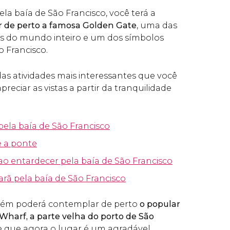
la baía de São Francisco, você terá a
r de perto a famosa Golden Gate
, uma das
s do mundo inteiro e um dos símbolos
o Francisco.
as atividades mais interessantes que você
reciar as vistas a partir da tranquilidade
pela baía de São Francisco
e a ponte
ao entardecer pela baía de São Francisco
rã pela baía de São Francisco
bém poderá contemplar de perto
o
popular
Wharf, a parte velha do porto de São
e que agora o lugar é um agradável