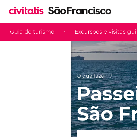
Guia de turismo
Excursões e visitas gu
O que fazer
Passe
São F