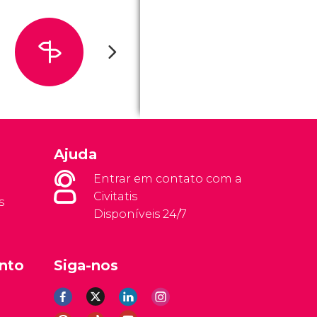
Ajuda
Entrar em contato com a
Civitatis
s
Disponíveis 24/7
nto
Siga-nos