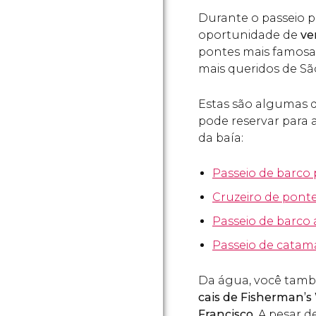
Durante o passeio pe
oportunidade de
ve
pontes mais famosa
mais queridos de Sã
Estas são algumas d
pode reservar para ap
da baía:
Passeio de barco 
Cruzeiro de pont
Passeio de barco 
Passeio de catama
Da água, você tam
cais de
Fisherman’s 
Francisco.
A pesar d