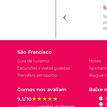
S
S
p
s
f
S
la
São Francisco
Guia de turismo
Hotéis
Excursões e visitas guiadas
Apartam
Transfers aeroporto
Aluguel 
Comos nos avaliam
Baixe 
★★★★★
★★★★★
9,1/10
+
5.000.000
opiniões da Civitatis