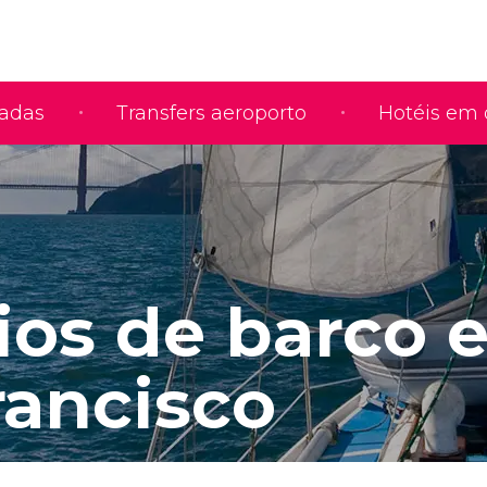
iadas
Transfers aeroporto
Hotéis em 
ios de barco 
rancisco