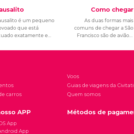
ausalito
Como chegar
ausalito é um pequeno
As duas formas mais
ovoado que está
comuns de chegar a São
ituado exatamente em
Francisco são de avião e
rente da península de
de carro. Essa última
ão Francisco, do outro
opção é a favorita de
do da baía.
qualquer pessoa que
esteja fazendo uma
viagem por estrada nos
Voos
Estados Unidos.
entos
Guias de viagens da Civitati
Descubra como chegar a
de carros
Quem somos
São Francisco.
nosso APP
Métodos de pagame
iOS App
Android App