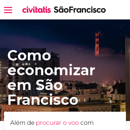
Como
economizar
em São
Francisco
Além de
procurar o voo
com