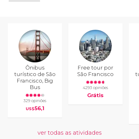
Ônibus
Free tour por
turístico de São
São Francisco
t
Francisco, Big
Bus
4293 opiniões
Grátis
329 opiniões
56,1
US$
ver todas as atividades