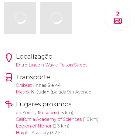
2
Localização
Entre Lincoln Way e Fulton Street.
Transporte
Ônibus
:
linhas 5 e 44
.
Metrô
:
N-Judah
(parada 9th Avenue).
Lugares próximos
de Young Museum
(1.5 km)
California Academy of Sciences
(1.6 km)
Legion of Honor
(2.3 km)
Haight-Ashbury
(3.2 km)