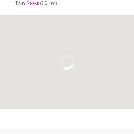
Twin Peaks
(3.8 km)
Clique para usar o mapa