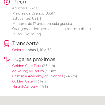
Preço
Adultos:
US$
20
Maiores de 65 anos:
US$
17
Estudantes:
US$
11
Menores de 17 anos: entrada gratuita.
Os ingressos incluem entrada no mesmo dia no
Museu De Young.
Transporte
Ônibus
:
linhas 1, 18 e 38
.
Lugares próximos
Golden Gate Park
(2.3 km)
de Young Museum
(3.2 km)
California Academy of Sciences
(3.4 km)
Golden Gate
(4.3 km)
Haight-Ashbury
(4.9 km)
Clique para usar o mapa