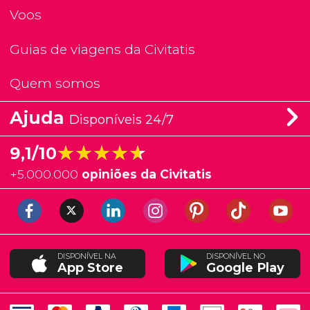
Voos
Guias de viagens da Civitatis
Quem somos
Ajuda
Disponíveis 24/7
★★★★★
★★★★★
9,1/10
+
5.000.000
opiniões da Civitatis
DISPONÍVEL NA
DISPONÍVEL NO
App Store
Google Play