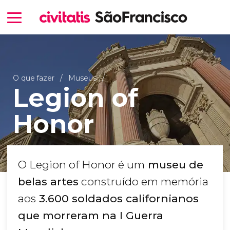
O que fazer
Museus
Legion of
Honor
O Legion of Honor é um
museu de
belas artes
construído em memória
aos
3.600 soldados californianos
que morreram na I Guerra