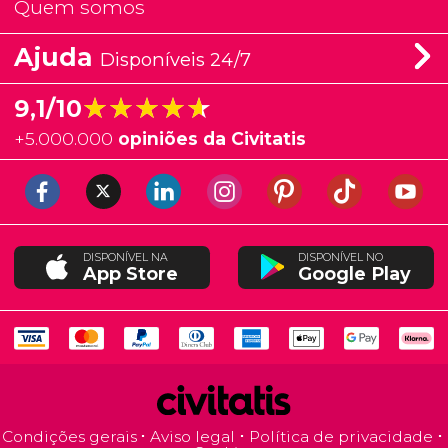
Quem somos
Ajuda
Disponíveis 24/7
★★★★★
★★★★★
9,1/10
+
5.000.000
opiniões da Civitatis
DISPONÍVEL NA
DISPONÍVEL NO
App Store
Google Play
Condições gerais
Aviso legal
Política de privacidade